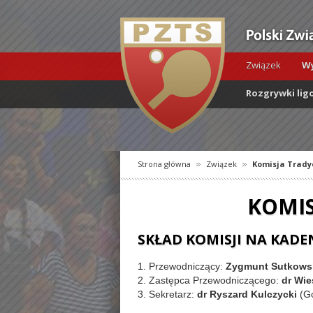
Związek
Wy
Rozgrywki lig
Strona główna
Związek
Komisja Tradycj
KOMIS
SKŁAD KOMISJI NA KADENC
1. Przewodniczący:
Zygmunt Sutkows
2. Zastępca Przewodniczącego:
dr Wie
3. Sekretarz:
dr Ryszard Kulczycki
(Go