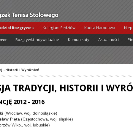
dział Rozgrywek
Kolegium Sędziów
Kadra Narodowa
Niep
owe
Rozgrywki indywidualne
Komunikaty
Aktualności
Pi
i, Historii i Wyróżnień
JA TRADYCJI, HISTORII I WYR
JĘ 2012 - 2016
ki
(Wrocław, woj. dolnośląskie)
sław Pięta
(Częstochowa, woj. śląskie)
rzów Wlkp., woj. lubuskie)