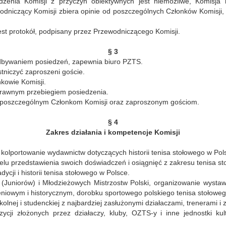
dzenia Komisji z przyczyn obiektywnych jest niemożliwe, Komisja
odniczący Komisji zbiera opinie od poszczególnych Członków Komisji,
est protokół, podpisany przez Przewodniczącego Komisji.
§ 3
odbywaniem posiedzeń, zapewnia biuro PZTS.
tniczyć zaproszeni goście.
kowie Komisji.
rawnym przebiegiem posiedzenia.
u poszczególnym Członkom Komisji oraz zaproszonym gościom.
§ 4
Zakres działania i kompetencje Komisji
i kolportowanie wydawnictw dotyczących historii tenisa stołowego w Pol
celu przedstawienia swoich doświadczeń i osiągnięć z zakresu tenisa s
cji i historii tenisa stołowego w Polsce.
w (Juniorów) i Młodzieżowych Mistrzostw Polski, organizowanie wysta
niowym i historycznym, dorobku sportowego polskiego tenisa stołoweg
lnej i studenckiej z najbardziej zasłużonymi działaczami, trenerami i
ycji złożonych przez działaczy, kluby, OZTS-y i inne jednostki kul