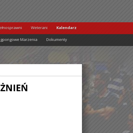
ełnosprawni
Weterani
Kalendarz
ngpongowe Marzenia
Dokumenty
ÓŻNIEŃ