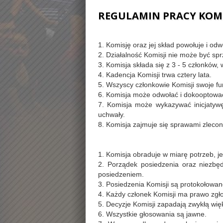
REGULAMIN PRACY KOMI
1. Komisję oraz jej skład powołuje i od
2. Działalność Komisji nie może być s
3. Komisja składa się z 3 - 5 członkó
4. Kadencja Komisji trwa cztery lata.
5. Wszyscy członkowie Komisji swoje fu
6. Komisja może odwołać i dokooptować
7. Komisja może wykazywać inicjatyw
uchwały.
8. Komisja zajmuje się sprawami zleco
1. Komisja obraduje w miarę potrzeb, je
2. Porządek posiedzenia oraz niezbę
posiedzeniem.
3. Posiedzenia Komisji są protokołowan
4. Każdy członek Komisji ma prawo zgł
5. Decyzje Komisji zapadają zwykłą wi
6. Wszystkie głosowania są jawne.