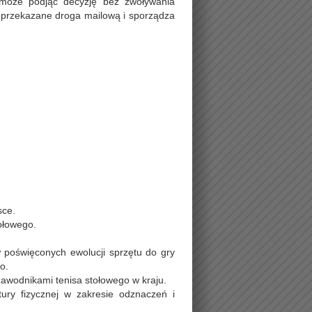
 może podjąć decyzję bez zwoływania
 przekazane droga mailową i sporządza
sce.
tołowego.
w poświęconych ewolucji sprzętu do gry
o.
 zawodnikami tenisa stołowego w kraju.
tury fizycznej w zakresie odznaczeń i