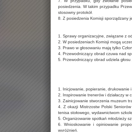
7. W przypadku, gdy zwołanie posie
posiedzenia. W takim przypadku Przew
stosowny protokół.
8. Z posiedzenia Komisji sporządzany j
1. Sprawy organizacyjne, związane z 
2. W posiedzeniach Komisji mogą uczes
3. Prawo w głosowaniu mają tylko Człon
4. Przewodniczący obrad czuwa nad sp
5. Przewodniczący obrad udziela głos
1. Inicjowanie, popieranie, drukowanie 
2. Inspirowanie trenerów i działaczy w 
3. Zainicjowanie stworzenia muzeum trady
4. Z okazji Mistrzostw Polski Senioró
tenisa stołowego, wydawnictwom szkole
5. Organizowanie spotkań młodzieży szko
6. Wnioskowanie i opiniowanie propoz
wyróżnień.