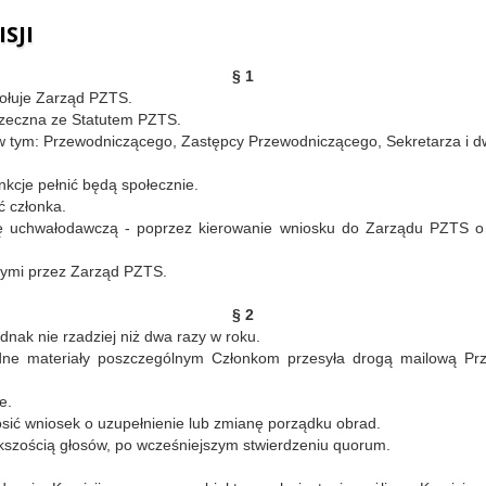
SJI
§ 1
wołuje Zarząd PZTS.
przeczna ze Statutem PZTS.
w, w tym: Przewodniczącego, Zastępcy Przewodniczącego, Sekretarza i 
nkcje pełnić będą społecznie.
 członka.
ę uchwałodawczą - poprzez kierowanie wniosku do Zarządu PZTS o
nymi przez Zarząd PZTS.
§ 2
dnak nie rzadziej niż dwa razy w roku.
dne materiały poszczególnym Członkom przesyła drogą mailową Prz
e.
osić wniosek o uzupełnienie lub zmianę porządku obrad.
ększością głosów, po wcześniejszym stwierdzeniu quorum.