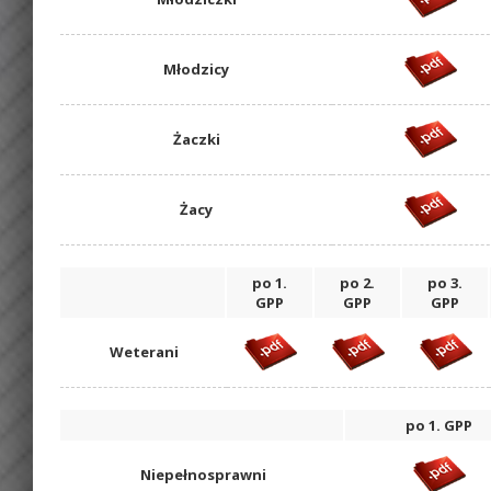
Młodzicy
Żaczki
Żacy
po 1.
po 2.
po 3.
GPP
GPP
GPP
Weterani
po 1. GPP
Niepełnosprawni