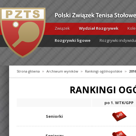
Związek
Wydział Rozgrywek
Kole
Rozgrywki ligowe
Rozgrywki indywid
Strona główna
Archiwum wyników
Rankingi ogólnopolskie
201
RANKINGI OGÓ
po 1. WTK/GPP
Seniorki
Seniorzy