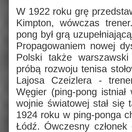
W 1922 roku grę przedsta
Kimpton, wówczas trener.
pong był grą uzupełniającą
Propagowaniem nowej dysc
Polski także warszawski 
próbą rozwoju tenisa sto
Lajosa Czeizlera - tren
Węgier (ping-pong istniał
wojnie światowej stał się 
1924 roku w ping-ponga chę
Łódź. Ówczesny członek ŁK