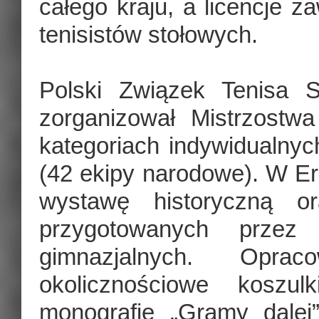
całego kraju, a licencje z
tenisistów stołowych.
Polski Związek Tenisa S
zorganizował Mistrzostw
kategoriach indywidualnyc
(42 ekipy narodowe). W 
wystawę historyczną or
przygotowanych przez
gimnazjalnych. Opra
okolicznościowe koszul
monografię „Gramy dalej