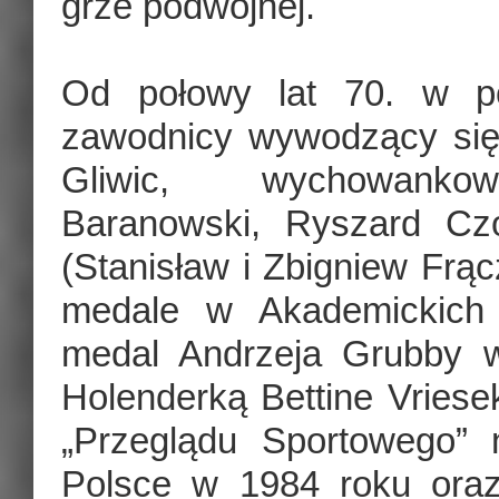
grze podwójnej.
Od połowy lat 70. w po
zawodnicy wywodzący się
Gliwic, wychowankowi
Baranowski, Ryszard Czo
(Stanisław i Zbigniew Frą
medale w Akademickich M
medal Andrzeja Grubby 
Holenderką Bettine Vriese
„Przeglądu Sportowego” 
Polsce w 1984 roku oraz