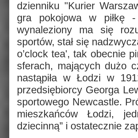
dzienniku "Kurier Warsza
gra pokojowa w piłkę -
wynaleziony ma się rozu
sportów, stał się nadzwycz
o’clock tea', tak obecnie 
sferach, mających dużo cz
nastąpiła w Łodzi w 191
przedsiębiorcy Georga Lew
sportowego Newcastle. Pr
mieszkańców Łodzi, je
dziecinną” i ostatecznie za