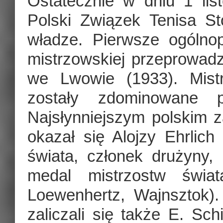
Ostatecznie w dniu 1 li
Polski Związek Tenisa S
władze. Pierwsze ogólno
mistrzowskiej przeprowadz
we Lwowie (1933). Mist
zostały zdominowane p
Najsłynniejszym polskim
okazał się Alojzy Ehrlich
świata, członek drużyny
medal mistrzostw świa
Loewenhertz, Wajnsztok).
zaliczali się także E. Sch