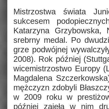
Mistrzostwa świata Ju
sukcesem podopiecznyc
Katarzyna Grzybowska, 
srebrny medal. Po dwudz
grze podwójnej wywalczyły
2008). Rok później (Stuttg
wicemistrzostwo Europy (L
Magdalena Szczerkowska)
mężczyzn zdobyli Błaszczy
w 2009 roku w prestiżo
później zajęła w nim dr