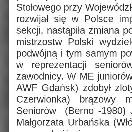
Stołowego przy Wojewódzki
rozwijał się w Polsce im
sekcji, nastąpiła zmiana 
mistrzostw Polski wydzie
podwójną i tym samym pow
w reprezentacji senioró
zawodnicy. W ME junioró
AWF Gdańsk) zdobył zloty
Czerwionka) brązowy m
Seniorów (Berno -1980) 
Małgorzata Urbańska (Włók