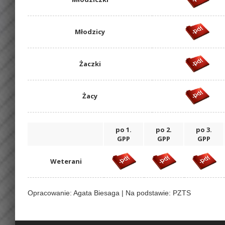
Młodzicy
Żaczki
Żacy
po 1.
po 2.
po 3.
GPP
GPP
GPP
Weterani
Opracowanie: Agata Biesaga | Na podstawie: PZTS