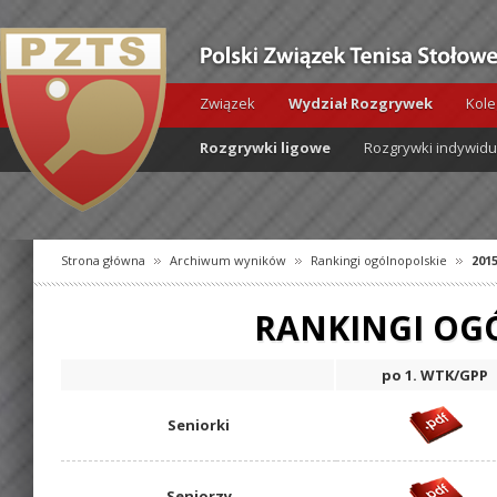
Związek
Wydział Rozgrywek
Kole
Rozgrywki ligowe
Rozgrywki indywid
Strona główna
Archiwum wyników
Rankingi ogólnopolskie
201
RANKINGI OGÓ
po 1. WTK/GPP
Seniorki
Seniorzy