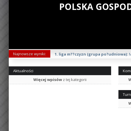
POLSKA GOSPOD
Najnowsze wyniki:
1. liga m??czyzn (grupa po?udniowa):
M
Aktualności
Kom
Więcej wpisów
z tej kategorii
W
Turn
W