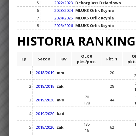
5
2022/2023
Dekorglass Działdowo
6
2023/2024
MLUKS Orlik Kcynia
7
2024/2025
MLUKS Orlik Kcynia
8
2025/2026
MLUKS Orlik Kcynia
HISTORIA RANKIN
OLR 0
OL
Lp.
Sezon
KW
Pkt. 1
pkt./poz.
pkt.
1
2018/2019
mło
20
2
2018/2019
żak
28
70
3
2019/2020
mło
44
178
4
2019/2020
kad
135
5
2019/2020
żak
62
16