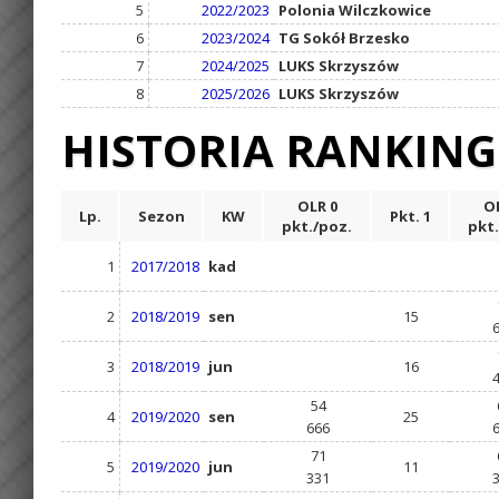
5
2022/2023
Polonia Wilczkowice
6
2023/2024
TG Sokół Brzesko
7
2024/2025
LUKS Skrzyszów
8
2025/2026
LUKS Skrzyszów
HISTORIA RANKIN
OLR 0
OL
Lp.
Sezon
KW
Pkt. 1
pkt./poz.
pkt.
1
2017/2018
kad
2
2018/2019
sen
15
3
2018/2019
jun
16
54
4
2019/2020
sen
25
666
71
5
2019/2020
jun
11
331