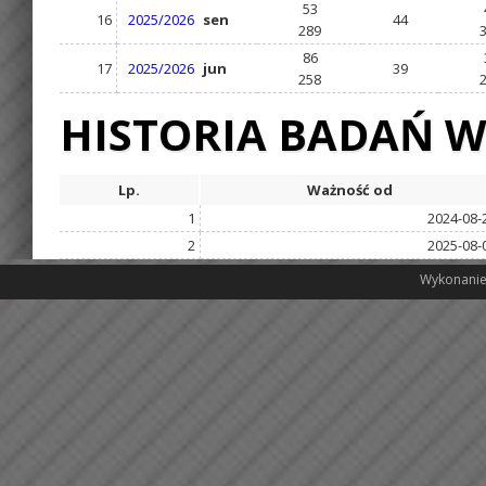
53
16
2025/2026
sen
44
289
86
17
2025/2026
jun
39
258
HISTORIA BADAŃ W
Lp.
Ważność od
1
2024-08-
2
2025-08-
Wykonanie