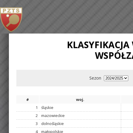
KLASYFIKACJ
WSPÓŁZ
Sezon
#
woj.
1
śląskie
2
mazowieckie
3
dolnośląskie
4
małopolskie