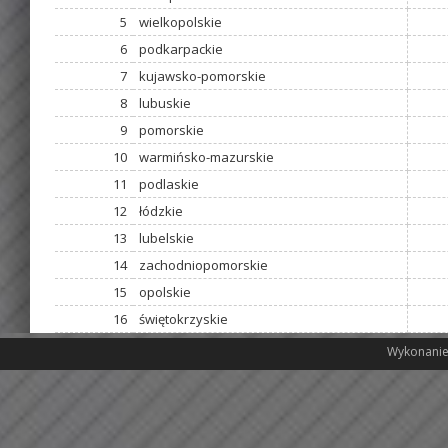
5
wielkopolskie
6
podkarpackie
7
kujawsko-pomorskie
8
lubuskie
9
pomorskie
10
warmińsko-mazurskie
11
podlaskie
12
łódzkie
13
lubelskie
14
zachodniopomorskie
15
opolskie
16
świętokrzyskie
Wykonanie