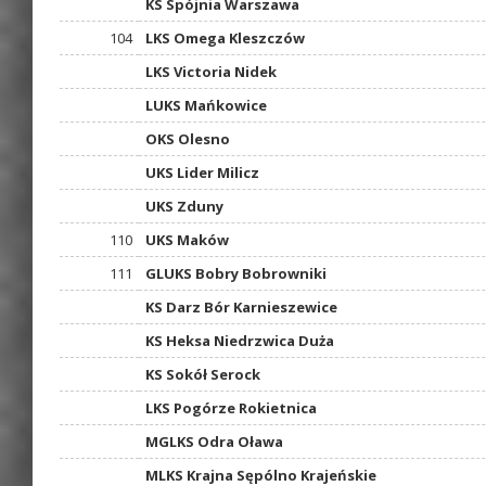
KS Spójnia Warszawa
104
LKS Omega Kleszczów
LKS Victoria Nidek
LUKS Mańkowice
OKS Olesno
UKS Lider Milicz
UKS Zduny
110
UKS Maków
111
GLUKS Bobry Bobrowniki
KS Darz Bór Karnieszewice
KS Heksa Niedrzwica Duża
KS Sokół Serock
LKS Pogórze Rokietnica
MGLKS Odra Oława
MLKS Krajna Sępólno Krajeńskie