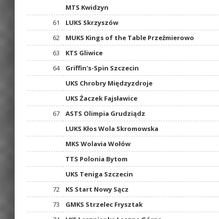
MTS Kwidzyn
61
LUKS Skrzyszów
62
MUKS Kings of the Table Przeźmierowo
63
KTS Gliwice
64
Griffin's-Spin Szczecin
UKS Chrobry Międzyzdroje
UKS Żaczek Fajsławice
67
ASTS Olimpia Grudziądz
LUKS Kłos Wola Skromowska
MKS Wolavia Wołów
TTS Polonia Bytom
UKS Teniga Szczecin
72
KS Start Nowy Sącz
73
GMKS Strzelec Frysztak