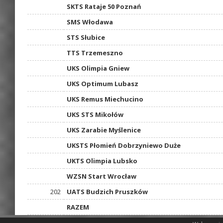
SKTS Rataje 50 Poznań
SMS Włodawa
STS Słubice
TTS Trzemeszno
UKS Olimpia Gniew
UKS Optimum Lubasz
UKS Remus Miechucino
UKS STS Mikołów
UKS Zarabie Myślenice
UKSTS Płomień Dobrzyniewo Duże
UKTS Olimpia Lubsko
WZSN Start Wrocław
202
UATS Budzich Pruszków
RAZEM