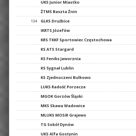
UKS Junior Miastko
ŻTMS Baszta Żnin
134
GLKS Drużbice
IKRTS Józefów
KRS TKKF Sportowiec Częstochowa
KS ATS Stargard
KS Feniks Jaworznia
KS Sygnał Lublin
KS Zjednoczeni Bulkowo
LUKS Radość Porzecze
MGOK Gorzów Śląski
MKS Skawa Wadowice
MLUKS MOSiR Grajewo
TG Sokół Dynów
UKS Alfa Gostynin