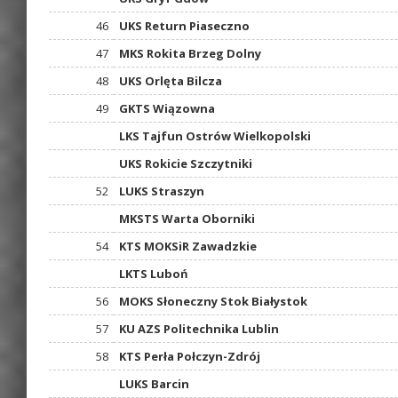
46
UKS Return Piaseczno
47
MKS Rokita Brzeg Dolny
48
UKS Orlęta Bilcza
49
GKTS Wiązowna
LKS Tajfun Ostrów Wielkopolski
UKS Rokicie Szczytniki
52
LUKS Straszyn
MKSTS Warta Oborniki
54
KTS MOKSiR Zawadzkie
LKTS Luboń
56
MOKS Słoneczny Stok Białystok
57
KU AZS Politechnika Lublin
58
KTS Perła Połczyn-Zdrój
LUKS Barcin