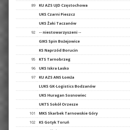
89
KU AZS UJD Częstochowa
UKS Czarni Pieszcz
UKS Żaki Taczanów
92
-- niestowarzyszeni --
GIKS Spin Bożejowice
KS Naprzód Borucin
95
KTS Tarnobrzeg
96
UKS Iskra Łasko
97
KU AZS ANS Łomża
LUKS GK-Logistics Bodzanów
UKS Huragan Sosnowiec
UKTS Sokół Orzesze
101
MKS Skarbek Tarnowskie Góry
102
KS Gotyk Toruń