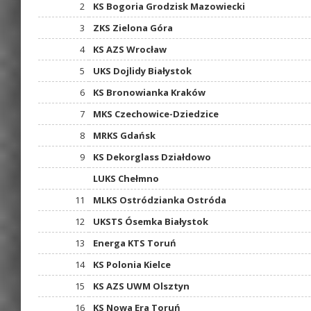
2
KS Bogoria Grodzisk Mazowiecki
3
ZKS Zielona Góra
4
KS AZS Wrocław
5
UKS Dojlidy Białystok
6
KS Bronowianka Kraków
7
MKS Czechowice-Dziedzice
8
MRKS Gdańsk
9
KS Dekorglass Działdowo
LUKS Chełmno
11
MLKS Ostródzianka Ostróda
12
UKSTS Ósemka Białystok
13
Energa KTS Toruń
14
KS Polonia Kielce
15
KS AZS UWM Olsztyn
16
KS Nowa Era Toruń