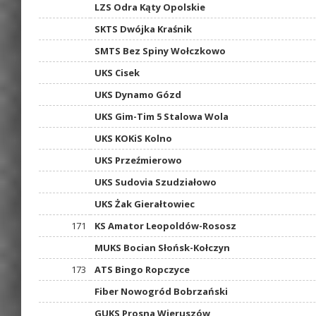
LZS Odra Kąty Opolskie
SKTS Dwójka Kraśnik
SMTS Bez Spiny Wołczkowo
UKS Cisek
UKS Dynamo Gózd
UKS Gim-Tim 5 Stalowa Wola
UKS KOKiS Kolno
UKS Przeźmierowo
UKS Sudovia Szudziałowo
UKS Żak Gierałtowiec
171
KS Amator Leopoldów-Rososz
MUKS Bocian Słońsk-Kołczyn
173
ATS Bingo Ropczyce
Fiber Nowogród Bobrzański
GUKS Prosna Wieruszów