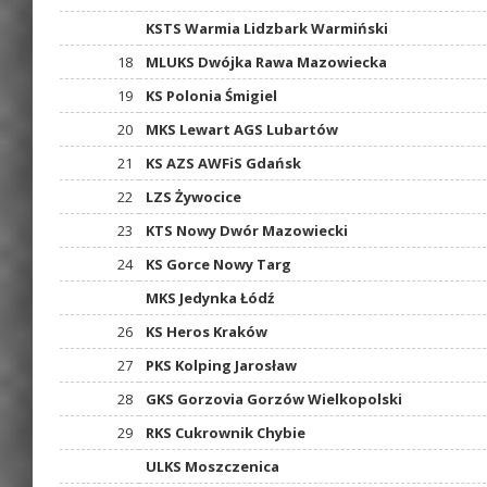
KSTS Warmia Lidzbark Warmiński
18
MLUKS Dwójka Rawa Mazowiecka
19
KS Polonia Śmigiel
20
MKS Lewart AGS Lubartów
21
KS AZS AWFiS Gdańsk
22
LZS Żywocice
23
KTS Nowy Dwór Mazowiecki
24
KS Gorce Nowy Targ
MKS Jedynka Łódź
26
KS Heros Kraków
27
PKS Kolping Jarosław
28
GKS Gorzovia Gorzów Wielkopolski
29
RKS Cukrownik Chybie
ULKS Moszczenica