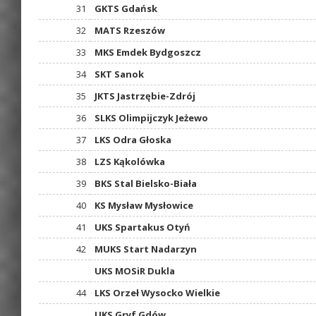
31
GKTS Gdańsk
32
MATS Rzeszów
33
MKS Emdek Bydgoszcz
34
SKT Sanok
35
JKTS Jastrzębie-Zdrój
36
SLKS Olimpijczyk Jeżewo
37
LKS Odra Głoska
38
LZS Kąkolówka
39
BKS Stal Bielsko-Biała
40
KS Mysław Mysłowice
41
UKS Spartakus Otyń
42
MUKS Start Nadarzyn
UKS MOSiR Dukla
44
LKS Orzeł Wysocko Wielkie
UKS Gryf Gdów