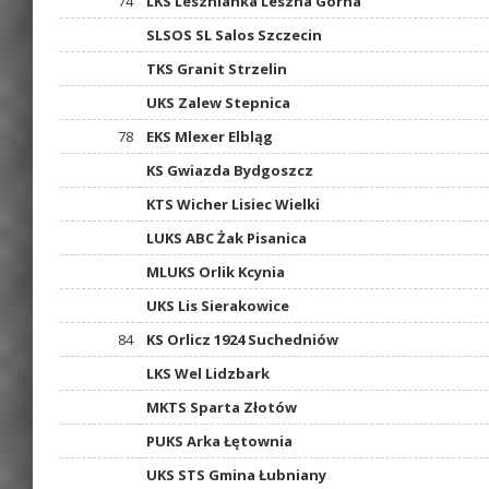
74
LKS Lesznianka Leszna Górna
SLSOS SL Salos Szczecin
TKS Granit Strzelin
UKS Zalew Stepnica
78
EKS Mlexer Elbląg
KS Gwiazda Bydgoszcz
KTS Wicher Lisiec Wielki
LUKS ABC Żak Pisanica
MLUKS Orlik Kcynia
UKS Lis Sierakowice
84
KS Orlicz 1924 Suchedniów
LKS Wel Lidzbark
MKTS Sparta Złotów
PUKS Arka Łętownia
UKS STS Gmina Łubniany