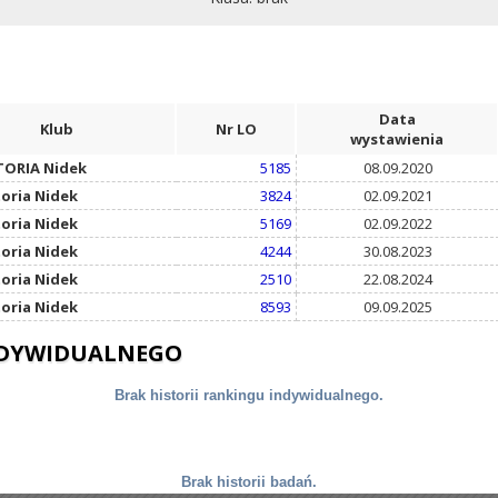
Data
Klub
Nr LO
wystawienia
TORIA Nidek
5185
08.09.2020
toria Nidek
3824
02.09.2021
toria Nidek
5169
02.09.2022
toria Nidek
4244
30.08.2023
toria Nidek
2510
22.08.2024
toria Nidek
8593
09.09.2025
NDYWIDUALNEGO
Brak historii rankingu indywidualnego.
Brak historii badań.