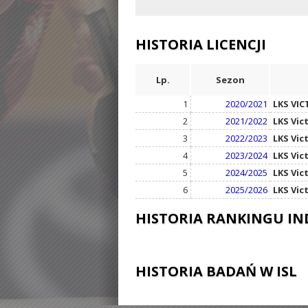
HISTORIA LICENCJI
Lp.
Sezon
1
2020/2021
LKS VIC
2
2021/2022
LKS Vic
3
2022/2023
LKS Vic
4
2023/2024
LKS Vic
5
2024/2025
LKS Vic
6
2025/2026
LKS Vic
HISTORIA RANKINGU I
HISTORIA BADAŃ W ISL