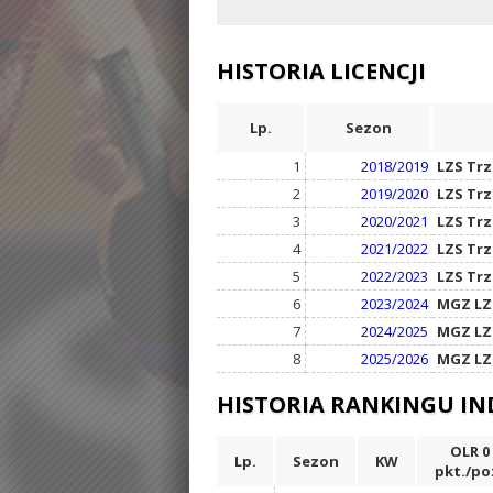
HISTORIA LICENCJI
Lp.
Sezon
1
2018/2019
LZS Tr
2
2019/2020
LZS Tr
3
2020/2021
LZS Tr
4
2021/2022
LZS Tr
5
2022/2023
LZS Tr
6
2023/2024
MGZ LZ
7
2024/2025
MGZ LZ
8
2025/2026
MGZ LZ
HISTORIA RANKINGU I
OLR 0
Lp.
Sezon
KW
pkt./po