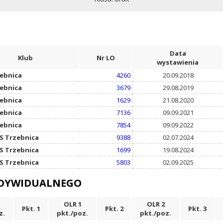
Data
Klub
Nr LO
wystawienia
zebnica
4260
20.09.2018
zebnica
3679
29.08.2019
zebnica
1629
21.08.2020
zebnica
7136
09.09.2021
zebnica
7854
09.09.2022
S Trzebnica
9388
02.07.2024
S Trzebnica
1699
19.08.2024
S Trzebnica
5803
02.09.2025
NDYWIDUALNEGO
OLR 1
OLR 2
Pkt. 1
Pkt. 2
Pkt. 3
z.
pkt./poz.
pkt./poz.