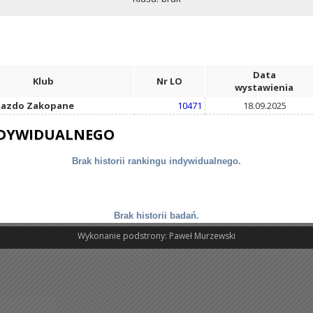
Data
Klub
Nr LO
wystawienia
iazdo Zakopane
10471
18.09.2025
NDYWIDUALNEGO
Brak historii rankingu indywidualnego.
Brak historii badań.
Wykonanie podstrony: Paweł Murzewski