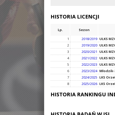
HISTORIA LICENCJI
Lp.
Sezon
1
2018/2019
ULKS MZO
2
2019/2020
ULKS MZO
3
2020/2021
ULKS MZO
4
2021/2022
ULKS MZO
5
2022/2023
ULKS MZO
6
2023/2024
Młodzik-
7
2024/2025
LKS Orze
8
2025/2026
LKS Orze
HISTORIA RANKINGU I
HISTORIA BADAŃ W ISL